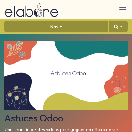
Se rendre au contenu
Nav
Astuces Odoo
Une série de petites vidéos pour gagner en efficacité sur