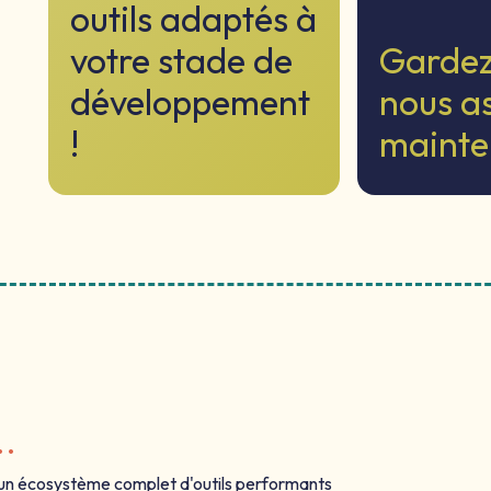
outils adaptés à
votre stade de
Gardez 
développement
nous as
!
maint
..
 un écosystème complet d'outils performants