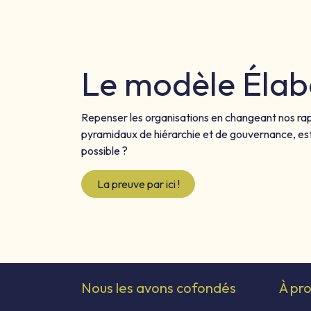
Le modèle Élab
Repenser les organisations en changeant nos ra
pyramidaux de hiérarchie et de gouvernance, es
possible ?
La preuve par ici !
Nous les avons cofondés
À pr