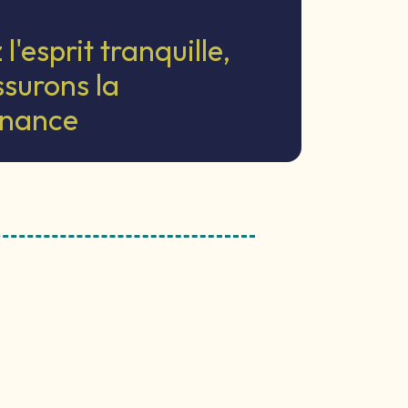
l'esprit tranquille,
surons la
enance