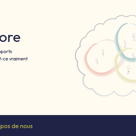
ore
pports
t-ce vraiment
opos de nous