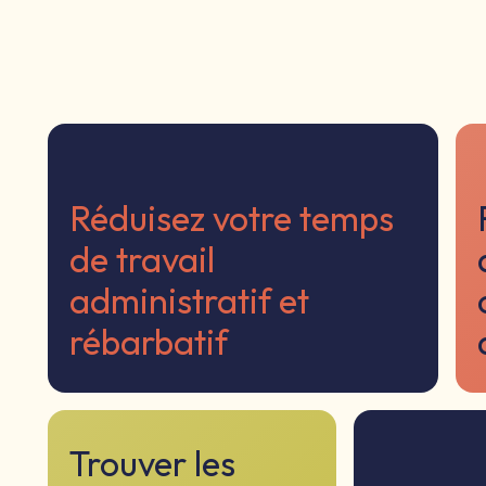
fs
Équipe
E-learning
Références
Réduisez votre temps
de travail
administratif et
rébarbatif
Trouver les