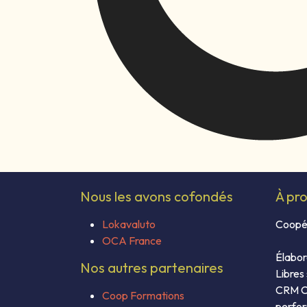
Nous les avons cofondés
À pr
Lokavaluto
Coopér
OCA France
Élabor
Nos autres partenaires
Libres
CRM CM
Coop Formations
perfor