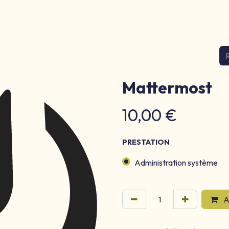
fs
Équipe
E-learning
Références
Mattermost
10,00
€
PRESTATION
Administration système
A