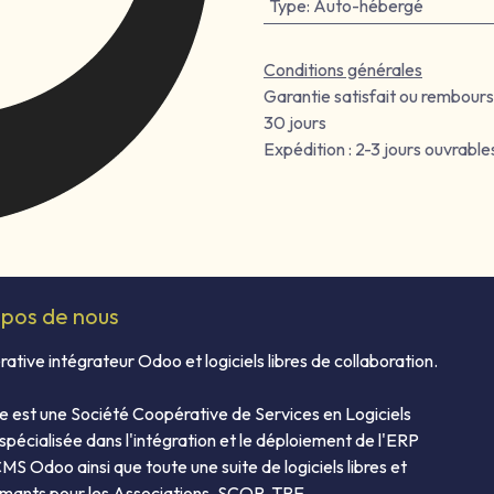
Type
:
Auto-hébergé
Conditions générales
Garantie satisfait ou rembour
30 jours
Expédition : 2-3 jours ouvrable
opos de nous
ative intégrateur Odoo et logiciels libres de collaboration.
e est une Société Coopérative de Services en Logiciels
 spécialisée dans l'intégration et le déploiement de l'ERP
S Odoo ainsi que toute une suite de logiciels libres et
mants pour les Associations, SCOP, TPE,